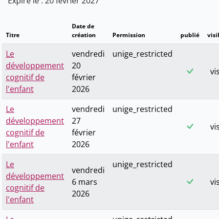
Expire le : 20 février 2027
Date de
Titre
création
Permission
publié
visi
Le
vendredi
unige_restricted
développement
20
vi
cognitif de
février
l'enfant
2026
Le
vendredi
unige_restricted
développement
27
vi
cognitif de
février
l'enfant
2026
Le
unige_restricted
vendredi
développement
6 mars
vi
cognitif de
2026
l'enfant