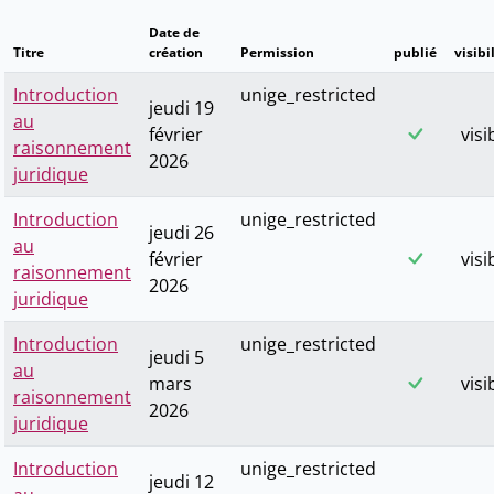
Date de
Titre
création
Permission
publié
visibi
Introduction
unige_restricted
jeudi 19
au
février
visi
raisonnement
2026
juridique
Introduction
unige_restricted
jeudi 26
au
février
visi
raisonnement
2026
juridique
Introduction
unige_restricted
jeudi 5
au
mars
visi
raisonnement
2026
juridique
Introduction
unige_restricted
jeudi 12