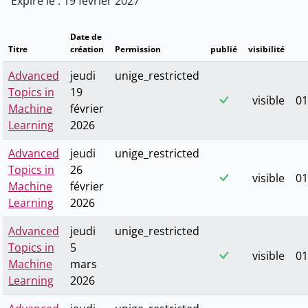
Expire le : 19 février 2027
Date de
Titre
création
Permission
publié
visibilité
Advanced
jeudi
unige_restricted
Topics in
19
visible
01
Machine
février
Learning
2026
Advanced
jeudi
unige_restricted
Topics in
26
visible
01
Machine
février
Learning
2026
Advanced
jeudi
unige_restricted
Topics in
5
visible
01
Machine
mars
Learning
2026