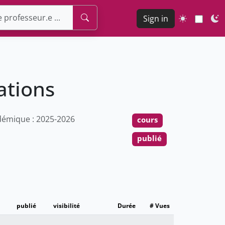
Sign in
ations
émique : 2025-2026
cours
publié
publié
visibilité
Durée
# Vues