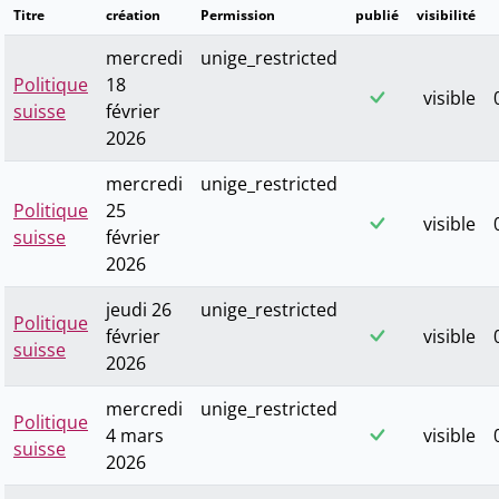
Titre
création
Permission
publié
visibilité
mercredi
unige_restricted
Politique
18
visible
suisse
février
2026
mercredi
unige_restricted
Politique
25
visible
suisse
février
2026
jeudi 26
unige_restricted
Politique
février
visible
suisse
2026
mercredi
unige_restricted
Politique
4 mars
visible
suisse
2026