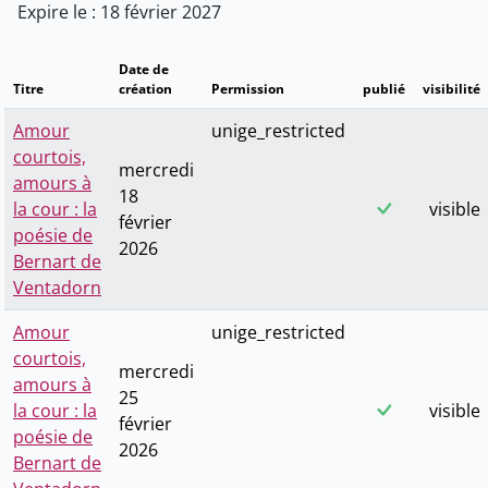
Expire le : 18 février 2027
Date de
Titre
création
Permission
publié
visibilité
Amour
unige_restricted
courtois,
mercredi
amours à
18
la cour : la
visible
février
poésie de
2026
Bernart de
Ventadorn
Amour
unige_restricted
courtois,
mercredi
amours à
25
la cour : la
visible
février
poésie de
2026
Bernart de