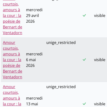
courtois,
amours à
mercredi
la cour : la
29 avril
visible
poésie de
2026
Bernart de
Ventadorn
Amour
unige_restricted
courtois,
amours à
mercredi
la cour : la
6 mai
visible
poésie de
2026
Bernart de
Ventadorn
Amour
unige_restricted
courtois,
amours à
mercredi
la cour : la
13 mai
visible