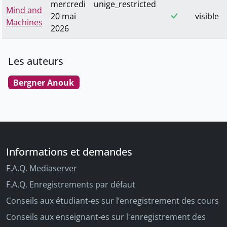
mercredi
unige_restricted
Mind and
20 mai
visible
Machines
2026
Les auteurs
Bergner Anouk
Informations et demandes
F.A.Q. Mediaserver
F.A.Q. Enregistrements par défaut
Conseils aux étudiant-es sur l’enregistrement des cours
Conseils aux enseignant-es sur l'enregistrement des