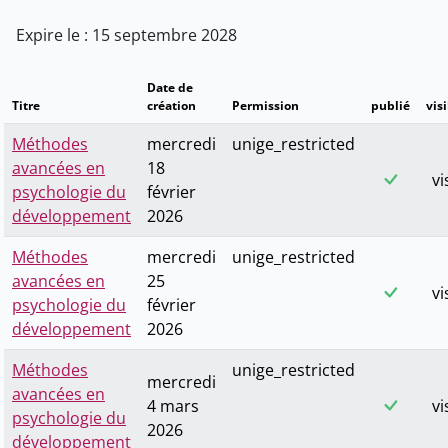
Expire le : 15 septembre 2028
Date de
Titre
création
Permission
publié
visi
Méthodes
mercredi
unige_restricted
avancées en
18
vi
psychologie du
février
développement
2026
Méthodes
mercredi
unige_restricted
avancées en
25
vi
psychologie du
février
développement
2026
Méthodes
unige_restricted
mercredi
avancées en
4 mars
vi
psychologie du
2026
développement