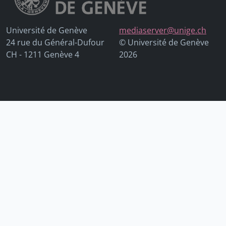
Université de Genève
mediaserver@unige.ch
24 rue du Général-Dufour
© Université de Genève
CH - 1211 Genève 4
2026