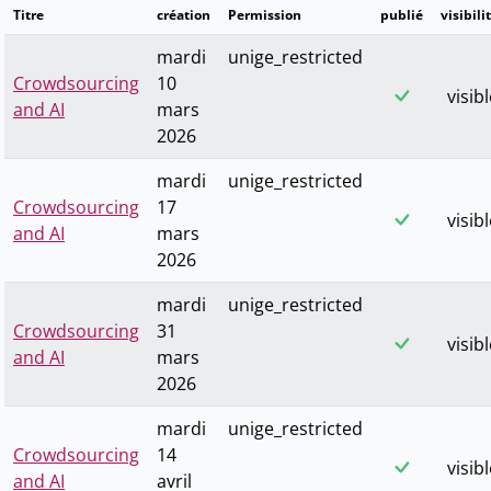
Titre
création
Permission
publié
visibili
mardi
unige_restricted
Crowdsourcing
10
visib
and AI
mars
2026
mardi
unige_restricted
Crowdsourcing
17
visib
and AI
mars
2026
mardi
unige_restricted
Crowdsourcing
31
visib
and AI
mars
2026
mardi
unige_restricted
Crowdsourcing
14
visib
and AI
avril