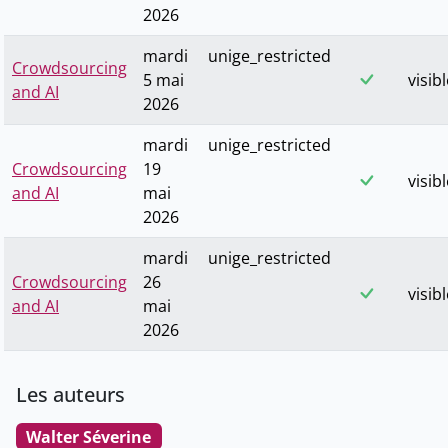
2026
mardi
unige_restricted
Crowdsourcing
5 mai
visib
and AI
2026
mardi
unige_restricted
Crowdsourcing
19
visib
and AI
mai
2026
mardi
unige_restricted
Crowdsourcing
26
visib
and AI
mai
2026
Les auteurs
Walter Séverine