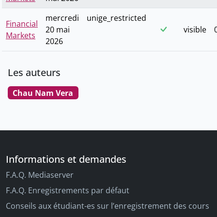
mercredi
unige_restricted
Financial
20 mai
visible
Markets
2026
Les auteurs
Chau Nam Vera
Informations et demandes
F.A.Q. Mediaserver
F.A.Q. Enregistrements par défaut
Conseils aux étudiant-es sur l’enregistrement des cours