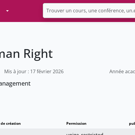
Toggle Dropdown
man Right
Mis à jour : 17 février 2026
Année acad
management
 de création
Permission
pub