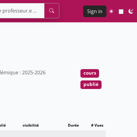
Sign in
émique : 2025-2026
cours
publié
lié
visibilité
Durée
# Vues