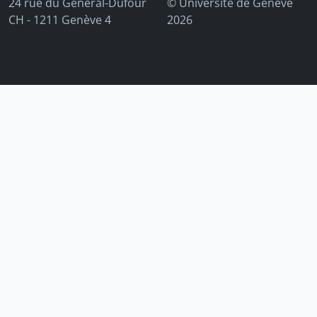
24 rue du Général-Dufour
© Université de Genève
CH - 1211 Genève 4
2026