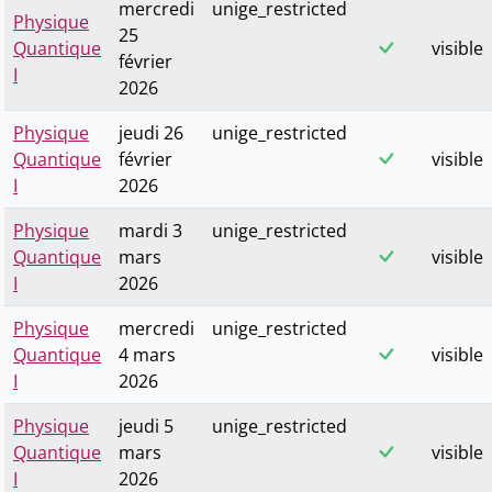
mercredi
unige_restricted
Physique
25
Quantique
visible
février
I
2026
Physique
jeudi 26
unige_restricted
Quantique
février
visible
I
2026
Physique
mardi 3
unige_restricted
Quantique
mars
visible
I
2026
Physique
mercredi
unige_restricted
Quantique
4 mars
visible
I
2026
Physique
jeudi 5
unige_restricted
Quantique
mars
visible
I
2026