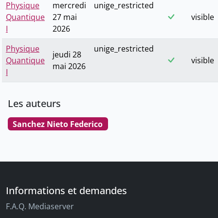
Physique
mercredi
unige_restricted
Quantique
27 mai
visible
I
2026
Physique
unige_restricted
jeudi 28
Quantique
visible
mai 2026
I
Les auteurs
Sanchez Nieto Federico
Informations et demandes
F.A.Q. Mediaserver