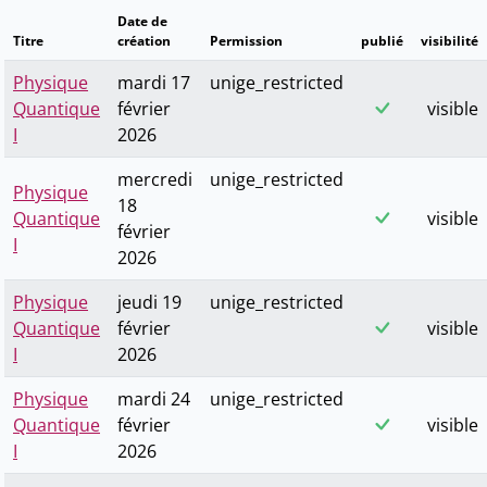
Date de
Titre
création
Permission
publié
visibilité
Physique
mardi 17
unige_restricted
Quantique
février
visible
I
2026
mercredi
unige_restricted
Physique
18
Quantique
visible
février
I
2026
Physique
jeudi 19
unige_restricted
Quantique
février
visible
I
2026
Physique
mardi 24
unige_restricted
Quantique
février
visible
I
2026