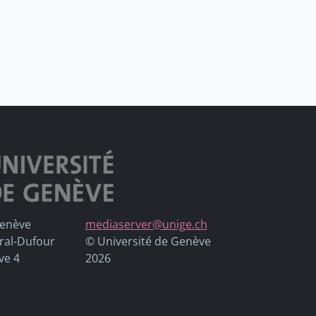
Genève
mediaserver@unige.ch
ral-Dufour
© Université de Genève
ve 4
2026