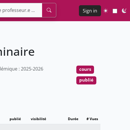
Sign in
minaire
émique : 2025-2026
cours
publié
publié
visibilité
Durée
# Vues