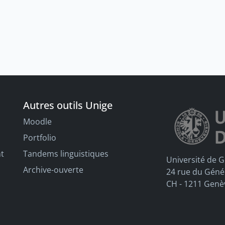
Autres outils Unige
Moodle
Portfolio
nt
Tandems linguistiques
Université de 
Archive-ouverte
24 rue du Géné
CH - 1211 Genè