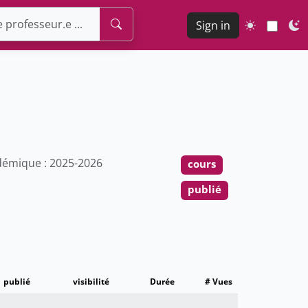
Sign in
émique : 2025-2026
cours
publié
publié
visibilité
Durée
# Vues