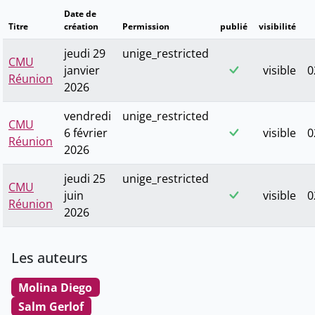
Date de
Titre
création
Permission
publié
visibilité
jeudi 29
unige_restricted
CMU
janvier
visible
0
Réunion
2026
vendredi
unige_restricted
CMU
6 février
visible
0
Réunion
2026
jeudi 25
unige_restricted
CMU
juin
visible
0
Réunion
2026
Les auteurs
Molina Diego
Salm Gerlof