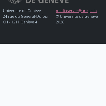
Université de Genève
mediaserver@unige.ch
24 rue du Général-Dufour
© Université de Genève
CH - 1211 Genève 4
2026