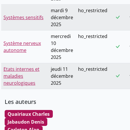
mardi 9
ho_restricted
Systèmes sensitifs
décembre
2025
mercredi
ho_restricted
Système nerveux
10
autonome
décembre
2025
Etats internes et
jeudi 11
ho_restricted
maladies
décembre
neurologiques
2025
Les auteurs
Quairiaux Charles
Jabaudon Denis
Carleton Alan