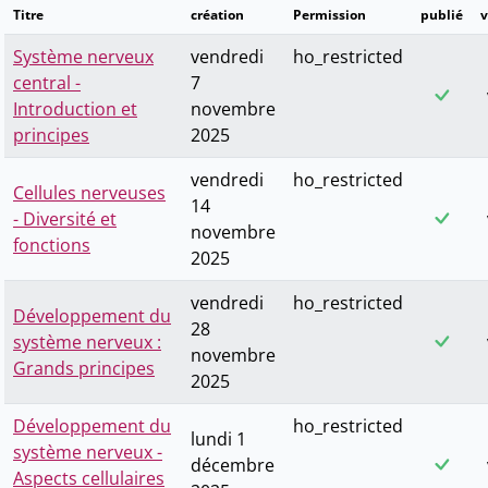
Titre
création
Permission
publié
v
Système nerveux
vendredi
ho_restricted
central -
7
Introduction et
novembre
principes
2025
vendredi
ho_restricted
Cellules nerveuses
14
- Diversité et
novembre
fonctions
2025
vendredi
ho_restricted
Développement du
28
système nerveux :
novembre
Grands principes
2025
Développement du
ho_restricted
lundi 1
système nerveux -
décembre
Aspects cellulaires