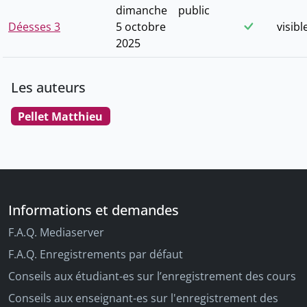
dimanche
public
Déesses 3
5 octobre
visibl
2025
Les auteurs
Pellet Matthieu
Informations et demandes
F.A.Q. Mediaserver
F.A.Q. Enregistrements par défaut
Conseils aux étudiant-es sur l’enregistrement des cours
Conseils aux enseignant-es sur l'enregistrement des