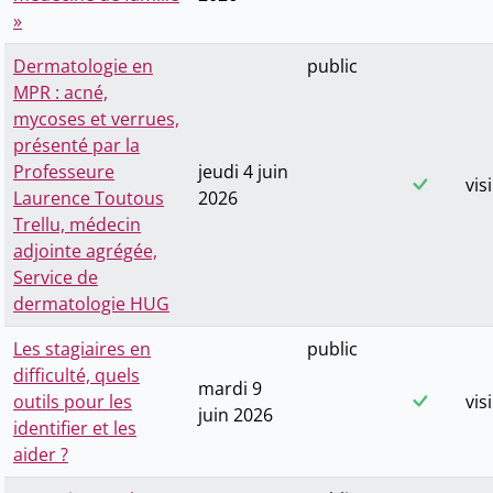
»
Dermatologie en
public
MPR : acné,
mycoses et verrues,
présenté par la
Professeure
jeudi 4 juin
vis
Laurence Toutous
2026
Trellu, médecin
adjointe agrégée,
Service de
dermatologie HUG
Les stagiaires en
public
difficulté, quels
mardi 9
outils pour les
vis
juin 2026
identifier et les
aider ?