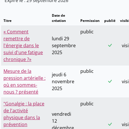
Expire le : 29 septembre 2026
Date de
Titre
création
Permission
publié
visib
« Comment
public
remettre de
lundi 29
l'énergie dans le
septembre
vis
suivi d'une fatigue
2025
chronique ?»
Mesure de la
public
jeudi 6
pression artérielle :
novembre
vis
où en sommes-
2025
nous ? présenté
"Gonalgie : la place
public
de l'activité
vendredi
physique dans la
12
prévention
vis
décembre