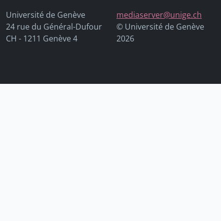
Université de Genève
mediaserver@unige.ch
24 rue du Général-Dufour
© Université de Genève
CH - 1211 Genève 4
2026