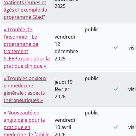
(patients jeunes et
2025
âgés); l'exemple du
programme Glad"
« Trouble de
public
l’insomnie – Le
vendredi
programme de
12
vis
traitement
décembre
SLEEPexpert pour la
2025
pratique clinique »
« Troubles anxieux
public
jeudi 19
en médecine
février
vis
générale : aspects
2026
thérapeutiques »
« Nouveauté en
public
angiologie pour la
vendredi
pratique en
10 avril
vis
médecine de famille
2026