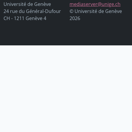
Université de Genève
mediaserver@unige.ch
24 rue du Général-Dufour
© Université de Genève
CH - 1211 Genève 4
2026