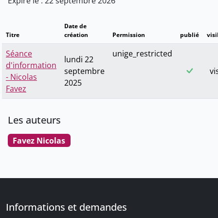
Expire le : 22 septembre 2026
Date de
Titre
création
Permission
publié
visi
Séance
unige_restricted
lundi 22
d'information
septembre
vi
- Nicolas
2025
Favez
Les auteurs
Favez Nicolas
Informations et demandes