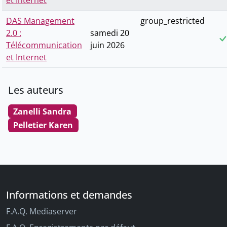
et Internet
DAS Management
group_restricted
2.0 :
samedi 20
Télécommunication
juin 2026
et Internet
Les auteurs
Zanelli Sandra
Pelletier Karen
Informations et demandes
F.A.Q. Mediaserver