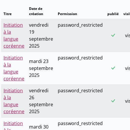
Date de
Titre
création
Permission
publié
visi
Initiation
vendredi
password_restricted
à la
19
vi
langue
septembre
coréenne
2025
Initiation
password_restricted
mardi 23
à la
septembre
vi
langue
2025
coréenne
Initiation
vendredi
password_restricted
à la
26
vi
langue
septembre
coréenne
2025
Initiation
password_restricted
mardi 30