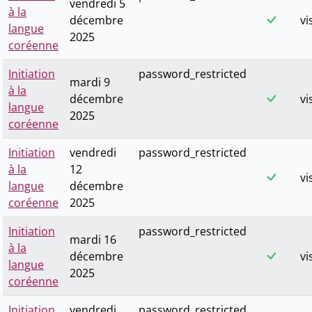
vendredi 5
à la
décembre
vi
langue
2025
coréenne
Initiation
password_restricted
mardi 9
à la
décembre
vi
langue
2025
coréenne
Initiation
vendredi
password_restricted
à la
12
vi
langue
décembre
coréenne
2025
Initiation
password_restricted
mardi 16
à la
décembre
vi
langue
2025
coréenne
Initiation
vendredi
password_restricted