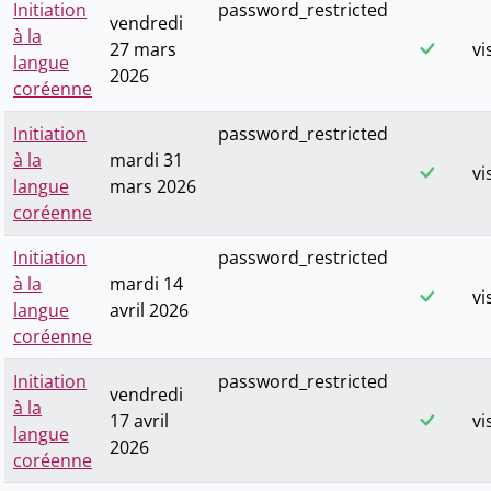
Initiation
password_restricted
vendredi
à la
27 mars
vi
langue
2026
coréenne
Initiation
password_restricted
à la
mardi 31
vi
langue
mars 2026
coréenne
Initiation
password_restricted
à la
mardi 14
vi
langue
avril 2026
coréenne
Initiation
password_restricted
vendredi
à la
17 avril
vi
langue
2026
coréenne