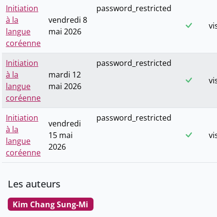
Initiation
password_restricted
à la
vendredi 8
vi
langue
mai 2026
coréenne
Initiation
password_restricted
à la
mardi 12
vi
langue
mai 2026
coréenne
Initiation
password_restricted
vendredi
à la
15 mai
vi
langue
2026
coréenne
Les auteurs
Kim Chang Sung-Mi