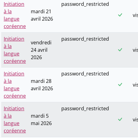
Initiation
password_restricted
à la
mardi 21
vi
langue
avril 2026
coréenne
Initiation
password_restricted
vendredi
à la
24 avril
vi
langue
2026
coréenne
Initiation
password_restricted
à la
mardi 28
vi
langue
avril 2026
coréenne
Initiation
password_restricted
à la
mardi 5
vi
langue
mai 2026
coréenne