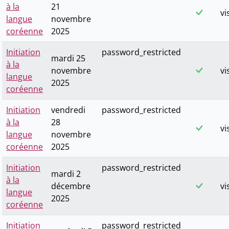
à la
21
vi
langue
novembre
coréenne
2025
Initiation
password_restricted
mardi 25
à la
novembre
vi
langue
2025
coréenne
Initiation
vendredi
password_restricted
à la
28
vi
langue
novembre
coréenne
2025
Initiation
password_restricted
mardi 2
à la
décembre
vi
langue
2025
coréenne
Initiation
password_restricted