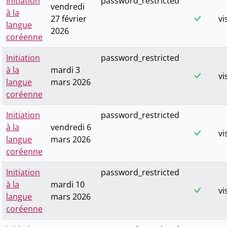
Initiation
password_restricted
vendredi
à la
27 février
vi
langue
2026
coréenne
Initiation
password_restricted
à la
mardi 3
vi
langue
mars 2026
coréenne
Initiation
password_restricted
à la
vendredi 6
vi
langue
mars 2026
coréenne
Initiation
password_restricted
à la
mardi 10
vi
langue
mars 2026
coréenne