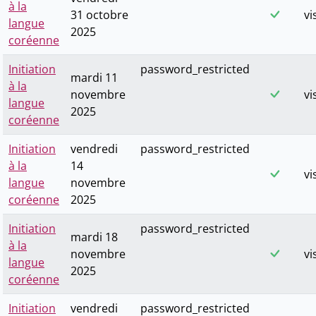
à la
31 octobre
vi
langue
2025
coréenne
Initiation
password_restricted
mardi 11
à la
novembre
vi
langue
2025
coréenne
Initiation
vendredi
password_restricted
à la
14
vi
langue
novembre
coréenne
2025
Initiation
password_restricted
mardi 18
à la
novembre
vi
langue
2025
coréenne
Initiation
vendredi
password_restricted