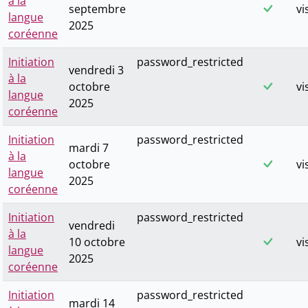
à la
septembre
vi
langue
2025
coréenne
Initiation
password_restricted
vendredi 3
à la
octobre
vi
langue
2025
coréenne
Initiation
password_restricted
mardi 7
à la
octobre
vi
langue
2025
coréenne
Initiation
password_restricted
vendredi
à la
10 octobre
vi
langue
2025
coréenne
Initiation
password_restricted
mardi 14