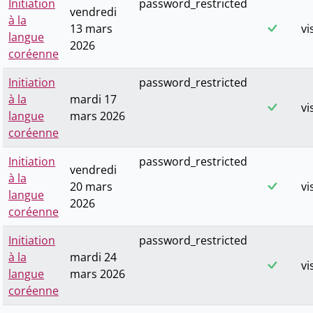
Initiation
password_restricted
vendredi
à la
13 mars
vi
langue
2026
coréenne
Initiation
password_restricted
à la
mardi 17
vi
langue
mars 2026
coréenne
Initiation
password_restricted
vendredi
à la
20 mars
vi
langue
2026
coréenne
Initiation
password_restricted
à la
mardi 24
vi
langue
mars 2026
coréenne