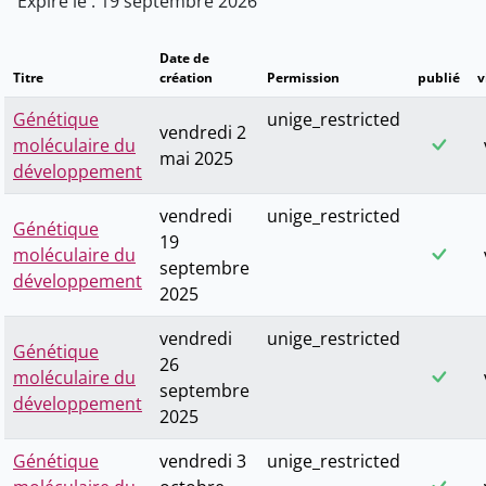
Expire le : 19 septembre 2026
Date de
Titre
création
Permission
publié
v
Génétique
unige_restricted
vendredi 2
moléculaire du
mai 2025
développement
vendredi
unige_restricted
Génétique
19
moléculaire du
septembre
développement
2025
vendredi
unige_restricted
Génétique
26
moléculaire du
septembre
développement
2025
Génétique
vendredi 3
unige_restricted