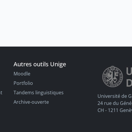
Autres outils Unige
Moodle
Portfolio
nt
Tandems linguistiques
Université de 
Archive-ouverte
24 rue du Géné
CH - 1211 Genè