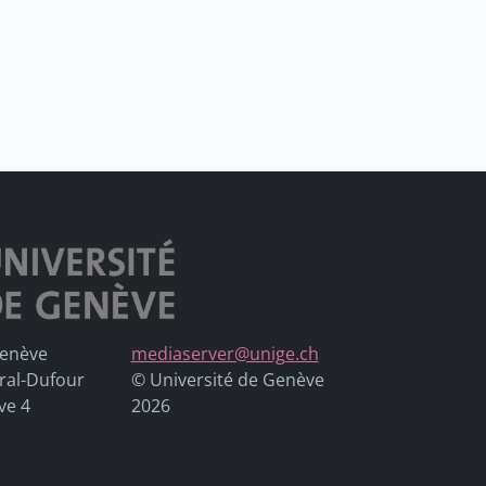
Genève
mediaserver@unige.ch
ral-Dufour
© Université de Genève
ve 4
2026