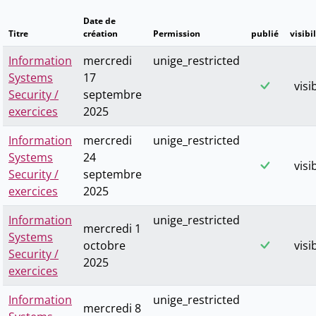
Date de
Titre
création
Permission
publié
visibi
Information
mercredi
unige_restricted
Systems
17
visi
Security /
septembre
exercices
2025
Information
mercredi
unige_restricted
Systems
24
visi
Security /
septembre
exercices
2025
Information
unige_restricted
mercredi 1
Systems
octobre
visi
Security /
2025
exercices
Information
unige_restricted
mercredi 8