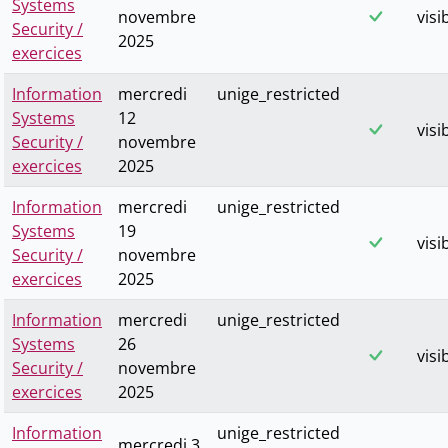
Systems
novembre
visi
Security /
2025
exercices
Information
mercredi
unige_restricted
Systems
12
visi
Security /
novembre
exercices
2025
Information
mercredi
unige_restricted
Systems
19
visi
Security /
novembre
exercices
2025
Information
mercredi
unige_restricted
Systems
26
visi
Security /
novembre
exercices
2025
Information
unige_restricted
mercredi 3