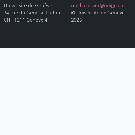
Université de Genève
mediaserver@unige.ch
24 rue du Général-Dufour
© Université de Genève
CH - 1211 Genève 4
2026