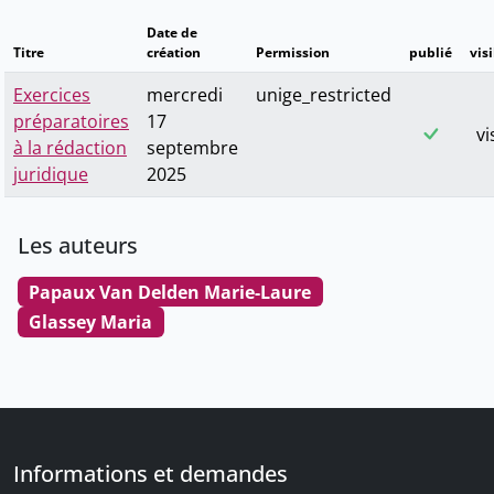
Date de
Titre
création
Permission
publié
visi
Exercices
mercredi
unige_restricted
préparatoires
17
vi
à la rédaction
septembre
juridique
2025
Les auteurs
Papaux Van Delden Marie-Laure
Glassey Maria
Informations et demandes