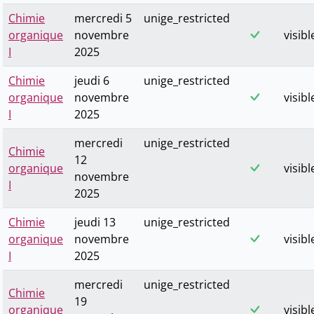
Chimie
mercredi 5
unige_restricted
organique
novembre
visibl
I
2025
Chimie
jeudi 6
unige_restricted
organique
novembre
visibl
I
2025
mercredi
unige_restricted
Chimie
12
organique
visibl
novembre
I
2025
Chimie
jeudi 13
unige_restricted
organique
novembre
visibl
I
2025
mercredi
unige_restricted
Chimie
19
organique
visibl