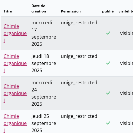
Date de
Titre
création
Permission
publié
visibilit
mercredi
unige_restricted
Chimie
17
organique
visibl
septembre
I
2025
Chimie
jeudi 18
unige_restricted
organique
septembre
visibl
I
2025
mercredi
unige_restricted
Chimie
24
organique
visibl
septembre
I
2025
Chimie
jeudi 25
unige_restricted
organique
septembre
visibl
I
2025