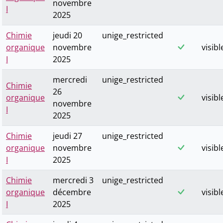
novembre
I
2025
Chimie
jeudi 20
unige_restricted
organique
novembre
visibl
I
2025
mercredi
unige_restricted
Chimie
26
organique
visibl
novembre
I
2025
Chimie
jeudi 27
unige_restricted
organique
novembre
visibl
I
2025
Chimie
mercredi 3
unige_restricted
organique
décembre
visibl
I
2025