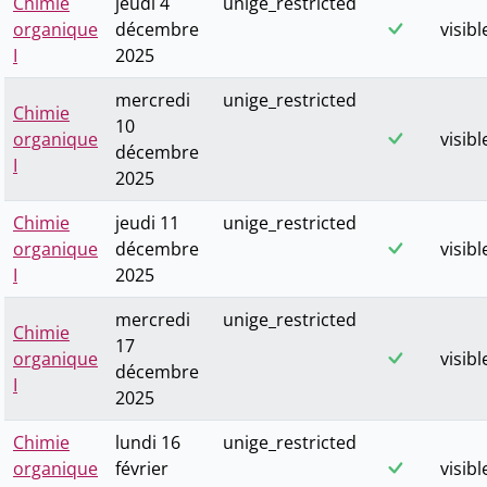
Chimie
jeudi 4
unige_restricted
organique
décembre
visibl
I
2025
mercredi
unige_restricted
Chimie
10
organique
visibl
décembre
I
2025
Chimie
jeudi 11
unige_restricted
organique
décembre
visibl
I
2025
mercredi
unige_restricted
Chimie
17
organique
visibl
décembre
I
2025
Chimie
lundi 16
unige_restricted
organique
février
visibl