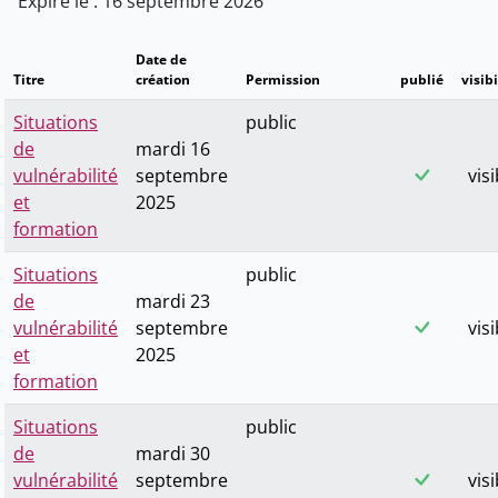
Expire le : 16 septembre 2026
Date de
Titre
création
Permission
publié
visibi
Situations
public
de
mardi 16
vulnérabilité
septembre
visi
et
2025
formation
Situations
public
de
mardi 23
vulnérabilité
septembre
visi
et
2025
formation
Situations
public
de
mardi 30
vulnérabilité
septembre
visi