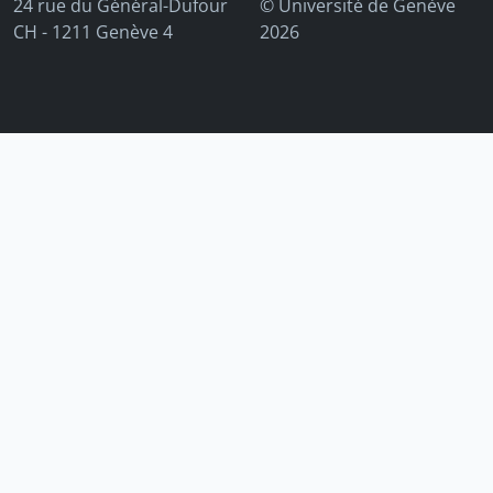
24 rue du Général-Dufour
© Université de Genève
CH - 1211 Genève 4
2026