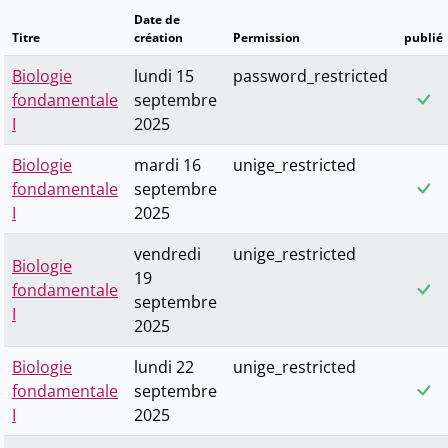
Date de
Titre
création
Permission
publié
Biologie
lundi 15
password_restricted
fondamentale
septembre
I
2025
Biologie
mardi 16
unige_restricted
fondamentale
septembre
I
2025
vendredi
unige_restricted
Biologie
19
fondamentale
septembre
I
2025
Biologie
lundi 22
unige_restricted
fondamentale
septembre
I
2025