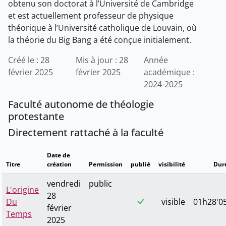
obtenu son doctorat à l’Université de Cambridge
et est actuellement professeur de physique
théorique à l’Université catholique de Louvain, où
la théorie du Big Bang a été conçue initialement.
Créé le : 28
Mis à jour : 28
Année
février 2025
février 2025
académique :
2024-2025
Faculté autonome de théologie
protestante
Directement rattaché à la faculté
Date de
Titre
création
Permission
publié
visibilité
Dur
vendredi
public
L'origine
28
Du
visible
01h28'05
février
Temps
2025