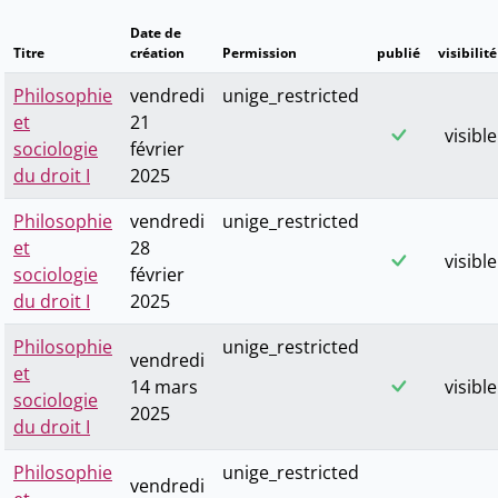
Date de
Titre
création
Permission
publié
visibilité
Philosophie
vendredi
unige_restricted
et
21
visible
sociologie
février
du droit I
2025
Philosophie
vendredi
unige_restricted
et
28
visible
sociologie
février
du droit I
2025
Philosophie
unige_restricted
vendredi
et
14 mars
visible
sociologie
2025
du droit I
Philosophie
unige_restricted
vendredi