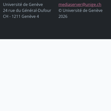
Université de Genève
mediaserver@unige.ch
24 rue du Général-Dufour
© Université de Genève
CH - 1211 Genève 4
2026