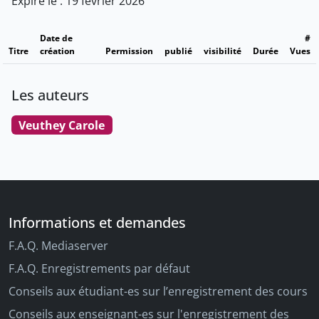
Expire le : 19 février 2026
Date de
#
Titre
création
Permission
publié
visibilité
Durée
Vues
Les auteurs
Veuthey Carole
Informations et demandes
F.A.Q. Mediaserver
F.A.Q. Enregistrements par défaut
Conseils aux étudiant-es sur l’enregistrement des cours
Conseils aux enseignant-es sur l'enregistrement des