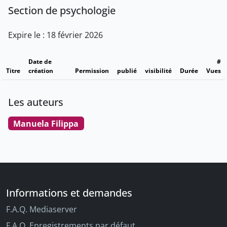
Section de psychologie
Expire le : 18 février 2026
Date de
#
Titre
création
Permission
publié
visibilité
Durée
Vues
Les auteurs
Manuela Filippa
Informations et demandes
F.A.Q. Mediaserver
F.A.Q. Enregistrements par défaut