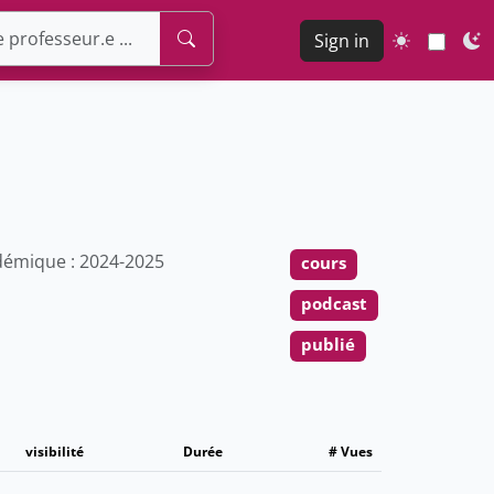
Sign in
émique : 2024-2025
cours
podcast
publié
visibilité
Durée
# Vues