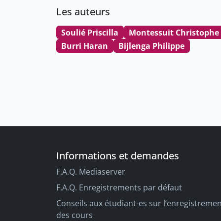
Les auteurs
Soulié Priscilla
Montessuit Christophe
Burri Haran
Bijlenga Philippe
Informations et demandes
F.A.Q. Mediaserver
F.A.Q. Enregistrements par défaut
Conseils aux étudiant-es sur l’enregistreme
des cours