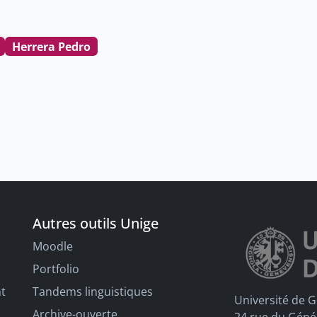
Herrera Pedro
Autres outils Unige
Moodle
Portfolio
nt
Tandems linguistiques
Université de 
Archive-ouverte