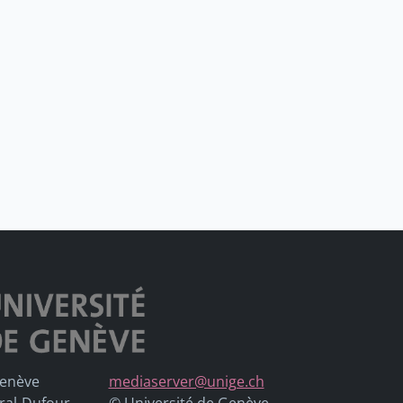
Genève
mediaserver@unige.ch