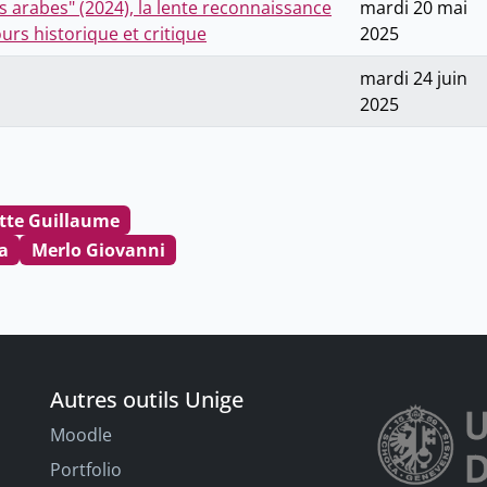
s arabes" (2024), la lente reconnaissance
mardi 20 mai
rs historique et critique
2025
mardi 24 juin
2025
tte Guillaume
ia
Merlo Giovanni
Autres outils Unige
Moodle
Portfolio