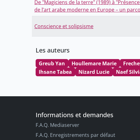
De "Magiciens de la terre" (1989) à "Présence
de l’art arabe moderne en Europe – un parcou
Conscience et solipsisme
Les auteurs
Greub Yan
Houllemare Marie
Freche
Ihsane Tabea
Nizard Lucie
Naef Silv
Informations et demandes
F.A.Q. Mediaserver
F.A.Q. Enregistrements par défaut