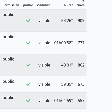
#
Permission
publié
visibilité
Durée
Vues
public
visible
53'26''
909
public
visible
01h00'58''
777
public
visible
40'01''
862
public
visible
59'39''
673
public
visible
01h04'59''
557