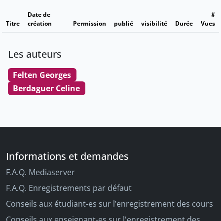
Date de
#
Titre
création
Permission
publié
visibilité
Durée
Vues
Les auteurs
Felten Georges
Berdaguer Celine
Informations et demandes
F.A.Q. Mediaserver
F.A.Q. Enregistrements par défaut
Conseils aux étudiant-es sur l’enregistrement des cours
Conseils aux enseignant-es sur l'enregistrement des