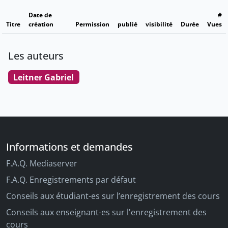
Date de
#
Titre
création
Permission
publié
visibilité
Durée
Vues
Les auteurs
Leitner Gabriel
Informations et demandes
F.A.Q. Mediaserver
F.A.Q. Enregistrements par défaut
Conseils aux étudiant-es sur l’enregistrement des cours
Conseils aux enseignant-es sur l'enregistrement des
cours