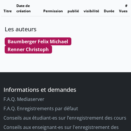
Date de
#
Titre
création
Permission
publié
visibilité
Durée
Vues
Les auteurs
Baumberger Felix Michael
Renner Christoph
Informations et demandes
F.A.Q. Mediaserver
F.A.Q. Enregistrements par défaut
Conseils aux étudiant-es sur l’enregistrement des cours
Conseils aux enseignant-es sur l'enregistrement des