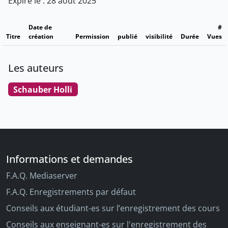
Expire le : 28 août 2025
Date de
#
Titre
création
Permission
publié
visibilité
Durée
Vues
Les auteurs
Schauber Holli
Informations et demandes
F.A.Q. Mediaserver
F.A.Q. Enregistrements par défaut
Conseils aux étudiant-es sur l’enregistrement des cours
Conseils aux enseignant-es sur l'enregistrement des