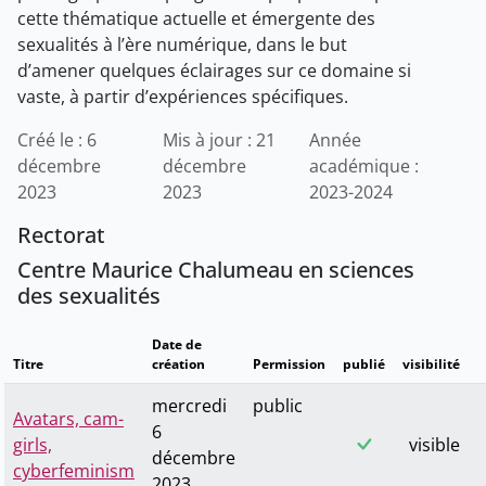
cette thématique actuelle et émergente des
sexualités à l’ère numérique, dans le but
d’amener quelques éclairages sur ce domaine si
vaste, à partir d’expériences spécifiques.
Créé le : 6
Mis à jour : 21
Année
décembre
décembre
académique :
2023
2023
2023-2024
Rectorat
Centre Maurice Chalumeau en sciences
des sexualités
Date de
Titre
création
Permission
publié
visibilité
mercredi
public
Avatars, cam-
6
girls,
visible
décembre
cyberfeminism
2023