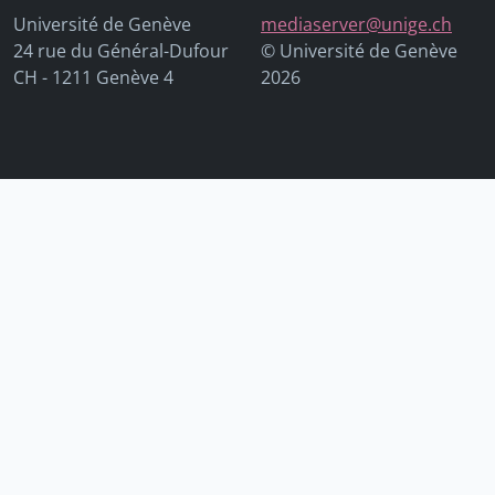
Université de Genève
mediaserver@unige.ch
24 rue du Général-Dufour
© Université de Genève
CH - 1211 Genève 4
2026