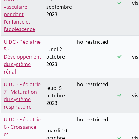
vis
vasculaire
septembre
pendant
2023
l’enfance et
l’adolescence
UIDC - Pédiatrie
ho_restricted
5 -
lundi 2
Développement
octobre
vis
du système
2023
rénal
UIDC - Pédiatrie
ho_restricted
jeudi 5
7 - Maturation
octobre
vis
du système
2023
respiratoire
UIDC - Pédiatrie
ho_restricted
6 - Croissance
mardi 10
et
octobre
vis