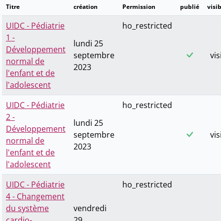
Titre
création
Permission
publié
visib
UIDC - Pédiatrie
ho_restricted
1 -
lundi 25
Développement
septembre
vis
normal de
2023
l'enfant et de
l'adolescent
UIDC - Pédiatrie
ho_restricted
2 -
lundi 25
Développement
septembre
vis
normal de
2023
l'enfant et de
l'adolescent
UIDC - Pédiatrie
ho_restricted
4 - Changement
du système
vendredi
cardio-
29