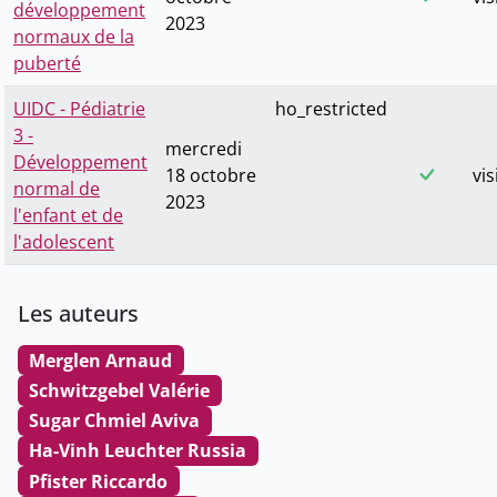
développement
2023
normaux de la
puberté
UIDC - Pédiatrie
ho_restricted
3 -
mercredi
Développement
18 octobre
vis
normal de
2023
l'enfant et de
l'adolescent
Les auteurs
Merglen Arnaud
Schwitzgebel Valérie
Sugar Chmiel Aviva
Ha-Vinh Leuchter Russia
Pfister Riccardo