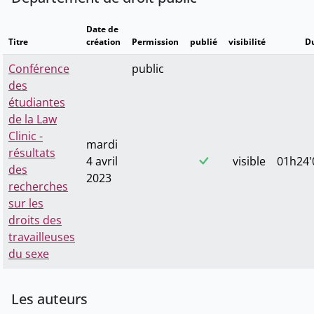
Date de
Titre
création
Permission
publié
visibilité
D
Conférence
public
des
étudiantes
de la Law
Clinic -
mardi
résultats
4 avril
visible
01h24'
des
2023
recherches
sur les
droits des
travailleuses
du sexe
Les auteurs