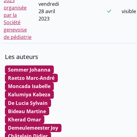
2023
vendredi
organisée
28 avril
visible
par la
2023
Société
genevoise
de pédiatrie
Les auteurs
Sommer Johanna
Raetzo Marc-André
Moncada Isabelle
Kalumiya Kabeza
De Lucia Sylvain
Bideau Martine
Kherad Omar
Demeulemeester Joy
Châtelain Didier