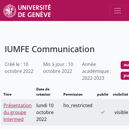
IUMFE Communication
Créé le : 10
Mis à jour : 10
Année
au
octobre 2022
octobre 2022
académique :
pu
2022-2023
Date de
Titre
création
Permission
publié
visibilité
Présentation
lundi 10
ho_restricted
du groupe
octobre
visible
Intermed
2022