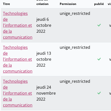
Titre
création
Permission
publié
vi
Technologies
unige_restricted
de
jeudi 6
l'information et
octobre
v
de la
2022
communication
Technologies
unige_restricted
de
jeudi 13
l'information et
octobre
v
de la
2022
communication
Technologies
unige_restricted
de
jeudi 24
l'information et
novembre
v
de la
2022
communication