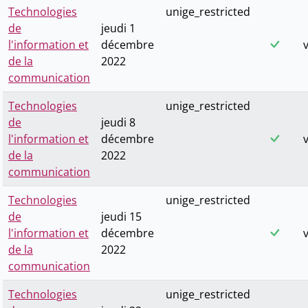
Technologies
unige_restricted
de
jeudi 1
l'information et
décembre
v
de la
2022
communication
Technologies
unige_restricted
de
jeudi 8
l'information et
décembre
v
de la
2022
communication
Technologies
unige_restricted
de
jeudi 15
l'information et
décembre
v
de la
2022
communication
Technologies
unige_restricted