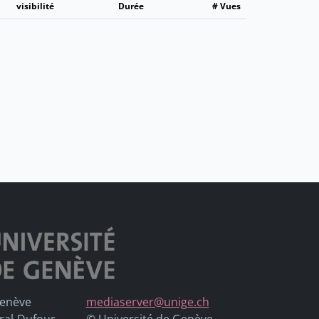
visibilité
Durée
# Vues
Genève
mediaserver@unige.ch