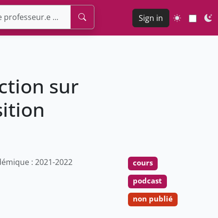
Sign in
ction sur
ition
émique : 2021-2022
cours
podcast
non publié