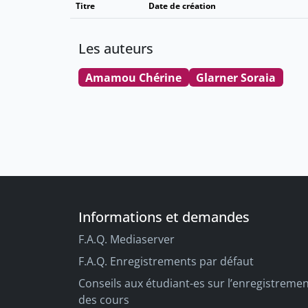
Titre
Date de création
Les auteurs
Amamou Chérine
Glarner Soraia
Informations et demandes
F.A.Q. Mediaserver
F.A.Q. Enregistrements par défaut
Conseils aux étudiant-es sur l’enregistreme
des cours