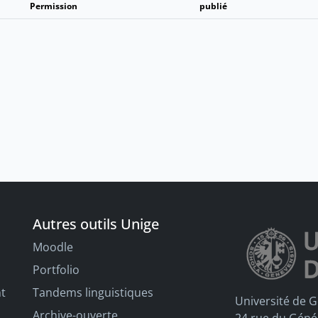
Permission
publié
Autres outils Unige
Moodle
Portfolio
nt
Tandems linguistiques
Université de 
Archive-ouverte