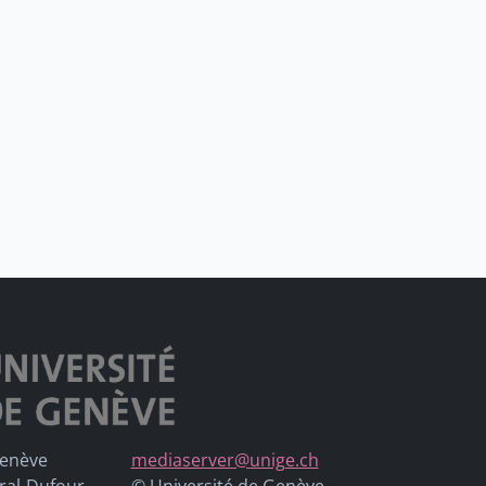
Genève
mediaserver@unige.ch