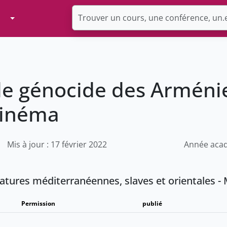
Toggle Dropdown
": le génocide des Arméni
 cinéma
Mis à jour : 17 février 2022
Année acad
ratures méditerranéennes, slaves et orientales 
Permission
publié