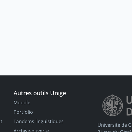
Autres outils Unige
Moodle
Portfolio
nt
Tandems linguistiques
Université de 
Archive-ouverte