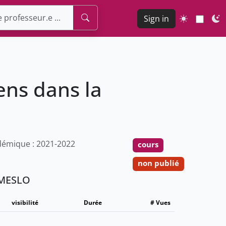
Sign in
ens dans la
émique : 2021-2022
cours
non publié
- MESLO
visibilité
Durée
# Vues