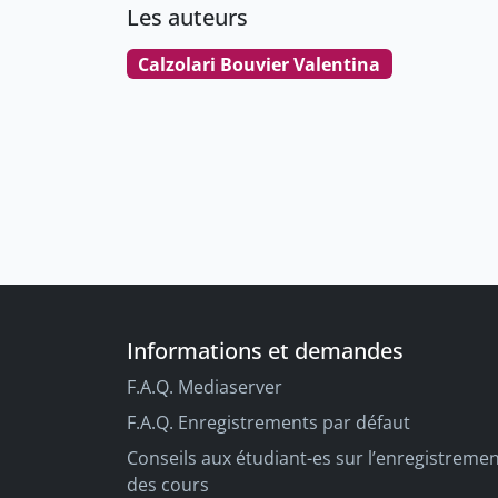
Les auteurs
Calzolari Bouvier Valentina
Informations et demandes
F.A.Q. Mediaserver
F.A.Q. Enregistrements par défaut
Conseils aux étudiant-es sur l’enregistreme
des cours