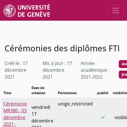
Cérémonies des diplômes FTI
Créé le : 17
Mis à jour : 17
Année
au
décembre
décembre
académique :
pu
2021
2021
2021-2022
Date de
Titre
création
Permission
publié
visibilit
Cérémonie
unige_restricted
vendredi
MR380 - 03
17
décembre
visibl
décembre
2021 -