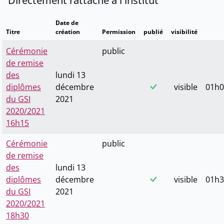
Directement rattaché a l'institut
Date de
Titre
création
Permission
publié
visibilité
Cérémonie
public
de remise
des
lundi 13
diplômes
décembre
visible
01h0
du GSI
2021
2020/2021
16h15
Cérémonie
public
de remise
des
lundi 13
diplômes
décembre
visible
01h3
du GSI
2021
2020/2021
18h30