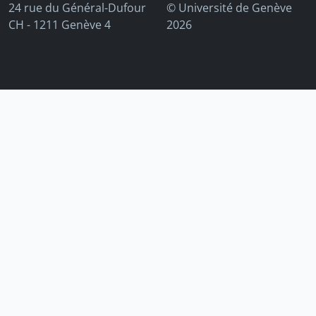
24 rue du Général-Dufour
© Université de Genève
CH - 1211 Genève 4
2026