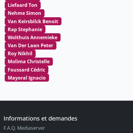
Liefaard Ton
Nehme Simon
Van Keirsbilck Benoit
Rap Stephanie
Wolthuis Annemieke
Van Der Laan Peter
Roy Nikhil
Molima Christelle
Foussard Cédric
Mayoral Ignacio
Informations et demandes
F.A.Q. Mediaserver