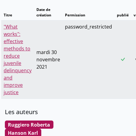
Date de
Titre
création
Permission
publié
v
"What
password_restricted
works":
effective
methods to
mardi 30
reduce
novembre
juvenile
2021
delinquency
and
improve
justice
Les auteurs
Ruggiero Roberta
Hanson Karl