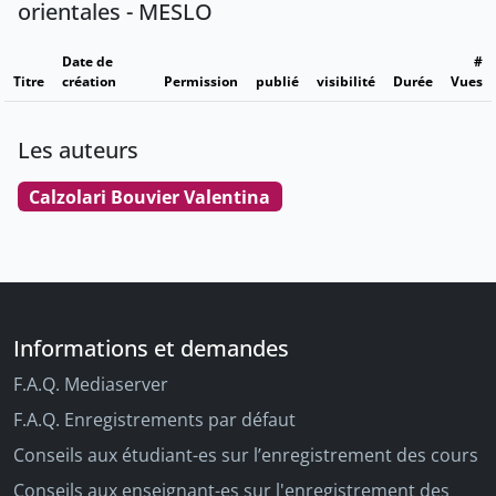
orientales - MESLO
Date de
#
Titre
création
Permission
publié
visibilité
Durée
Vues
Les auteurs
Calzolari Bouvier Valentina
Informations et demandes
F.A.Q. Mediaserver
F.A.Q. Enregistrements par défaut
Conseils aux étudiant-es sur l’enregistrement des cours
Conseils aux enseignant-es sur l'enregistrement des